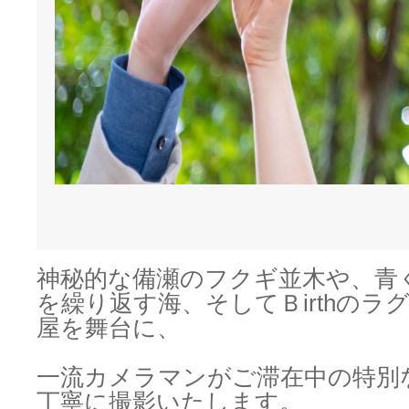
神秘的な備瀬のフクギ並木や、青
を繰り返す海、そしてＢirthのラ
屋を舞台に、
一流カメラマンがご滞在中の特別
丁寧に撮影いたします。