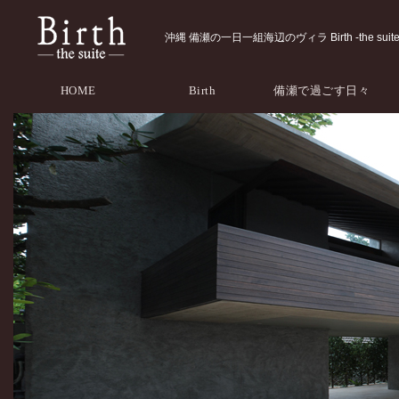
沖縄 備瀬の一日一組海辺のヴィラ Birth -the suite
HOME
Birth
備瀬で過ごす日々