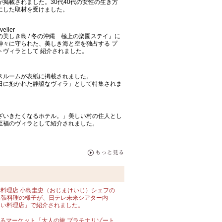
が掲載されました。30代40代の女性の生き方
にした取材を受けました。
eller
の美しき島 / 冬の沖縄 極上の楽園ステイ』に
神々に守られた、美しき海と空を独占する プ
トヴィラとして 紹介されました。
のバスルームが表紙に掲載されました。
日に抱かれた静謐なヴィラ」として特集されま
ざいきたくなるホテル。」美しい村の住人とし
至福のヴィラとして紹介されました。
料理店 小島圭史（おじまけいじ）シェフの
への出張料理の様子が、日テレ未来シアター内
ない料理店」で紹介されました。
まるマーケット「大人の旅 プラチナリゾート