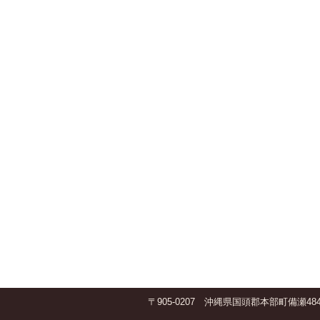
〒905-0207 沖縄県国頭郡本部町備瀬484 TE