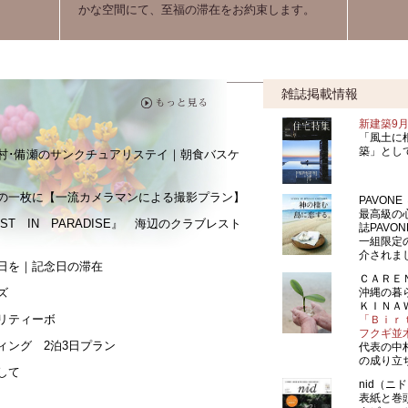
かな空間にて、至福の滞在をお約束します。
雑誌掲載情報
新建築9
「風土に
築」とし
村･備瀬のサンクチュアリステイ｜朝食バスケ
の一枚に【一流カメラマンによる撮影プラン】
PAVON
最高級の
ST IN PARADISE』 海辺のクラブレスト
誌PAV
一組限定
介されま
日を｜記念日の滞在
ＣＡＲＥＮ
沖縄の暮
ズ
ＫＩＮＡ
ペリティーボ
「Ｂｉｒｔ
フクギ並
ィング 2泊3日プラン
代表の中
の成り立
して
nid（ニド）
表紙と巻