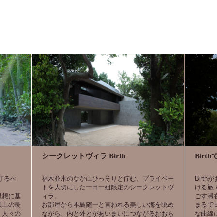
シークレットヴィラ Birth
Birt
守るべ
福木並木のなかにひっそりと佇む、プライベー
Birt
トを大切にした一日一組限定のシークレットヴ
ける旅
思想に基
ィラ。
ごす滞
以上の長
お部屋から本島随一と言われる美しい海を眺め
まるで
、人々の
ながら、内と外とがあいまいにつながるおおら
な曲線