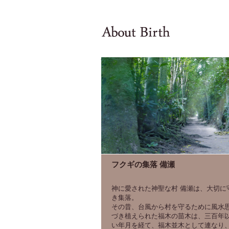
フクギの集落 備瀬
神に愛された神聖な村 備瀬は、大切に
き集落。
その昔、台風から村を守るために風水
づき植えられた福木の苗木は、三百年
い年月を経て、福木並木として連なり