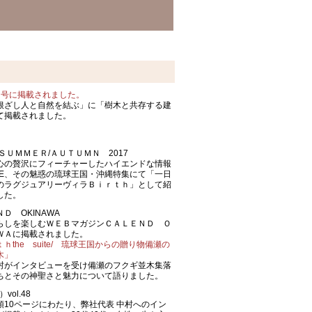
月号に掲載されました。
根ざし人と自然を結ぶ」に「樹木と共存する建
て掲載されました。
E ＳＵＭＭＥＲ/ＡＵＴＵＭＮ 2017
心の贅沢にフィーチャーしたハイエンドな情報
ONE、その魅惑の琉球王国・沖縄特集にて「一日
のラグジュアリーヴィラＢｉｒｔｈ」として紹
した。
Ｄ OKINAWA
らしを楽しむＷＥＢマガジンＣＡＬＥＮＤ Ｏ
ＷＡに掲載されました。
ｈthe suite/ 琉球王国からの贈り物備瀬の
木」
村がインタビューを受け備瀬のフクギ並木集落
ちとその神聖さと魅力について語りました。
vol.48
頭10ページにわたり、弊社代表 中村へのイン