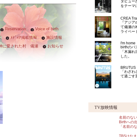
タビュー
をテーマ
CREA Trav
『アジア
て備瀬の
Reservation
Voice of birth
ライベー
ズ
ﾒﾃﾞｨｱ掲載情報
施設情報
I'm home
神に愛された村 備瀬
お知らせ
birth
「木漏れ
した。
BRUTUS
「わざわ
て過ごす
TV放映情報
名前のない
Birth
「名前の
TBSはな