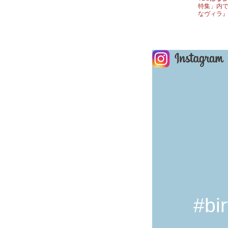
特集」内
なヴィラ
#bir