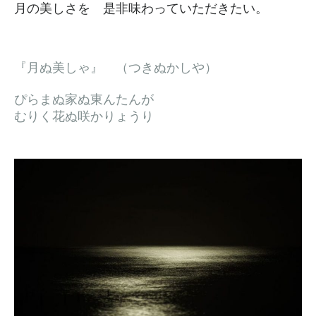
月の美しさを 是非味わっていただきたい。
『月ぬ美しゃ』 （つきぬかしや）
ぴらまぬ家ぬ東んたんが
むりく花ぬ咲かりょうり