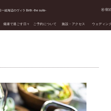
宿
海辺のヴィラ Birth -the suite-
備瀬で過ごす日々
ご予約について
施設・アクセス
ウェディン