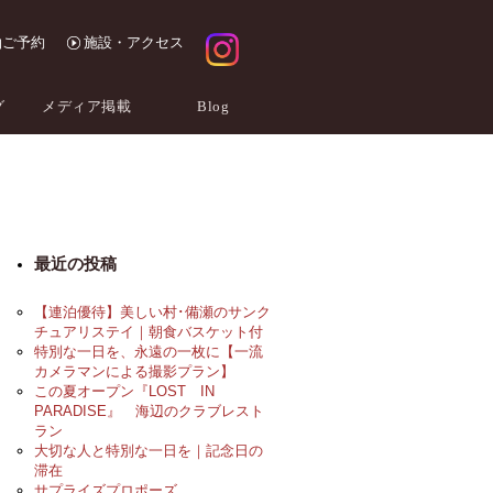
泊ご予約
施設・アクセス
グ
メディア掲載
Blog
最近の投稿
【連泊優待】美しい村･備瀬のサンク
チュアリステイ｜朝食バスケット付
特別な一日を、永遠の一枚に【一流
カメラマンによる撮影プラン】
この夏オープン『LOST IN
PARADISE』 海辺のクラブレスト
ラン
大切な人と特別な一日を｜記念日の
滞在
サプライズプロポーズ