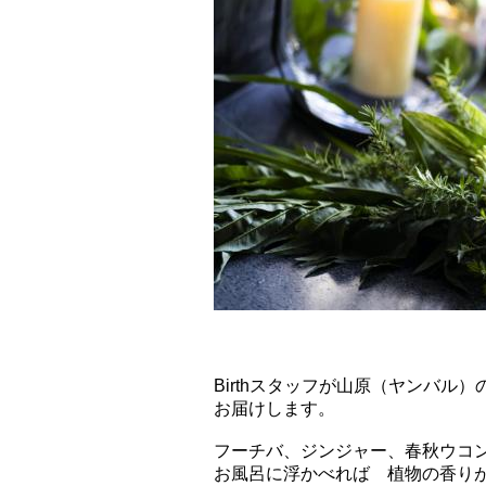
植物の恵みをお
Birthスタッフが山原（ヤンバ
お届けします。
フーチバ、ジンジャー、春秋ウコ
お風呂に浮かべれば 植物の香り