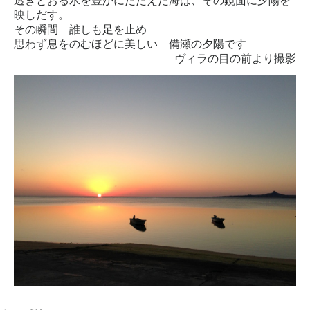
透きとおる水を豊かにたたえた海は、その鏡面に夕陽を
映しだす。
その瞬間 誰しも足を止め
思わず息をのむほどに美しい 備瀬の夕陽です
ヴィラの目の前より撮影