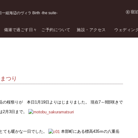
宿
海辺のヴィラ Birth -the suite-
備瀬で過ごす日々
ご予約について
施設・アクセス
ウェディン
桜まつり
の桜祭りが 本日1月19日よりはじまりました。 現在7～8部咲きで
は2月3日まで。
ととても暖かな一日でした。
本部町にある標高435ｍの八重岳