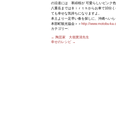
の沿道には 寒緋桜が 可愛らしいピンク
八重岳まではＢｉｒｔｈからお車で10分
ても幸せな気持ちになりますよ。
本土より一足早い春を探しに、沖縄へいら
本部町観光協会＞＞
http://www.motobu-ka.
カテゴリー:
←
陶芸家 大嶺實清先生
幸せのレシピ
→