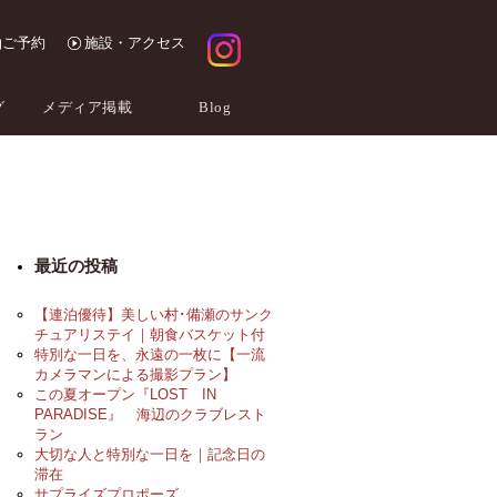
泊ご予約
施設・アクセス
グ
メディア掲載
Blog
最近の投稿
【連泊優待】美しい村･備瀬のサンク
チュアリステイ｜朝食バスケット付
特別な一日を、永遠の一枚に【一流
カメラマンによる撮影プラン】
この夏オープン『LOST IN
PARADISE』 海辺のクラブレスト
ラン
大切な人と特別な一日を｜記念日の
滞在
サプライズプロポーズ