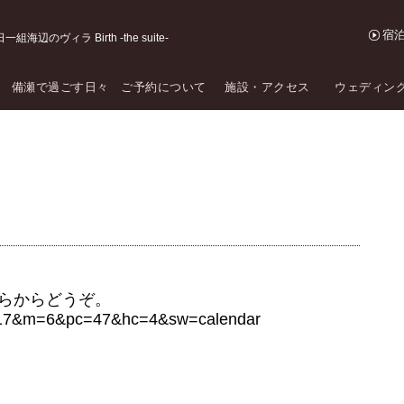
宿
海辺のヴィラ Birth -the suite-
備瀬で過ごす日々
ご予約について
施設・アクセス
ウェディン
ちらからどうぞ。
=2017&m=6&pc=47&hc=4&sw=calendar