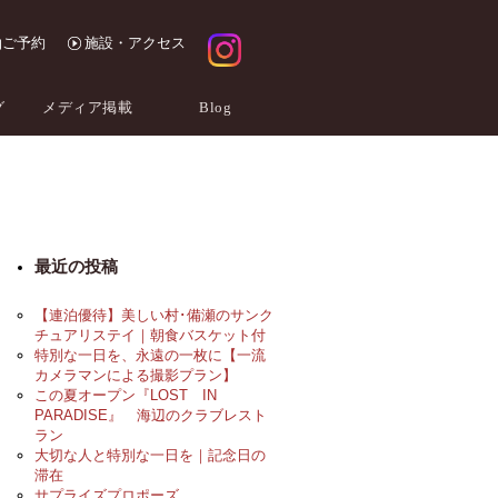
泊ご予約
施設・アクセス
グ
メディア掲載
Blog
最近の投稿
【連泊優待】美しい村･備瀬のサンク
チュアリステイ｜朝食バスケット付
特別な一日を、永遠の一枚に【一流
カメラマンによる撮影プラン】
この夏オープン『LOST IN
PARADISE』 海辺のクラブレスト
ラン
大切な人と特別な一日を｜記念日の
滞在
サプライズプロポーズ