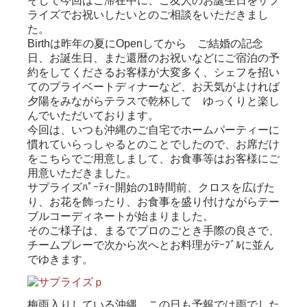
そして今回はご滞在中に、ご友人のお誕生日をサプ
ライズでお祝いしたいとのご相談をいただきまし
た。
Birthは昨年の夏にOpenしてから ご結婚の記念
日、お誕生日、また還暦のお祝いなどにご宿泊の予
約をしてくださるお客様が大変多く、シェフを招い
てのプライベートディナーなど、お天気がよければ
夕陽をみながらテラスで乾杯して ゆっくりと楽し
んでいただいております。
今回は、いつも沖縄のご自宅でホームパーティーに
慣れていらっしゃるとのことでしたので、お席だけ
をこちらでご用意しまして、お食事等はお客様にご
用意いただきました。
サプライズﾊﾟｰﾃｨｰ開始の1時間前、クロスを広げた
り、お花を飾ったり、お食事を盛り付けながらテー
ブルコーディネートが始まりました。
そのご様子は、まるでプロのごとき手際の良さで、
チームプレーで次から次へとお料理がﾃｰﾌﾞﾙに並ん
でゆきます。
梅雨入りしている沖縄。この日も予報では雨でした