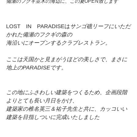
備瀬のフクギ並木の海辺に、この夏OPEN致します
LOST IN PARADISEは
サンゴ礁リーフにいただ
かれた備瀬のフクギの森の
海沿いにオープンするクラブレストラン。
ここは天国かと見まがうほどの美しさで、まさに
地上のPARADISEです。
この地にふさわしい建築をつくるため、企画段階
よりとても長い月日をかけ、
建築家の椎名英三＆祐子先生と共に、カッコいい
建築を目指しついに完成いたしました