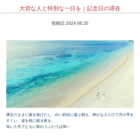
大切な人と特別な一日を｜記念日の滞在
投稿日:
2024.05.25
裸足のままに森を抜けだし、白い砂浜に遊ぶ朝を。
静かな入り江で月の雫を
すくい、波を枕に眠る夜を。
短い人生でともに味わうふたりは幸い