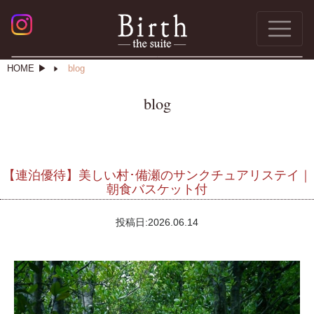
HOME
blog
blog
【連泊優待】美しい村･備瀬のサンクチュアリステイ｜
朝食バスケット付
投稿日:
2026.06.14