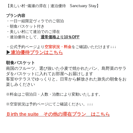
【美しい村･備瀬の滞在｜連泊優待 Sanctuary Stay】
プラン内容
・一日一組限定ヴィラでのご宿泊
・朝食バスケット付き
・美しい村にて連泊でのご滞在
・連泊優待として、
通常価格より10％OFF
・公式予約ページより
空室状況・料金
をご確認いただけます↓↓↓
▶
連泊優待プランはこちら
朝食バスケット
南国のフルーツ、選び抜いた小麦で焼かれたパン、島野菜のサラ
ダをバスケットに入れてお部屋へお届けします
客室やテラスでゆっくりと。日常から解放された旅先の朝食をお
楽しみください
※料金はご宿泊日・人数・泊数により変動いたします。
※空室状況は予約ページにてご確認ください。↓↓↓
Ｂirth the suite その他の滞在プラン
はこちら