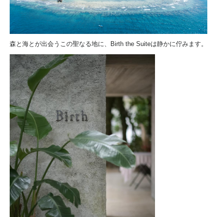
森と海とが出会うこの聖なる地に、Birth the Suiteは静かに佇みます。