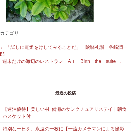
カテゴリー:
←
「試しに電燈をけしてみることだ」 陰翳礼讃 谷崎潤一
郎
週末だけの海辺のレストラン AＴ Birth the suite
→
最近の投稿
【連泊優待】美しい村･備瀬のサンクチュアリステイ｜朝食
バスケット付
特別な一日を、永遠の一枚に【一流カメラマンによる撮影