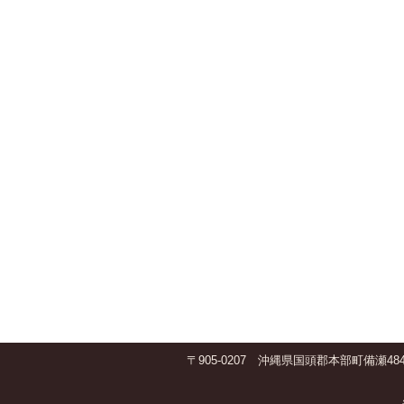
〒905-0207 沖縄県国頭郡本部町備瀬484 TE