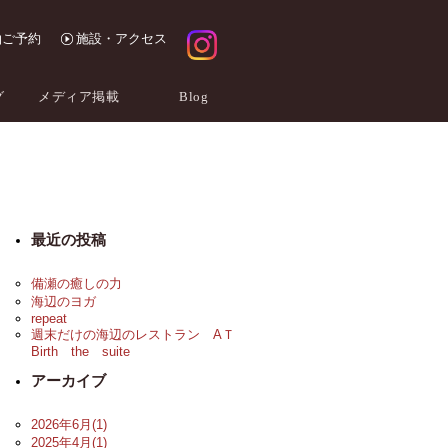
泊ご予約
施設・アクセス
グ
メディア掲載
Blog
最近の投稿
備瀬の癒しの力
海辺のヨガ
repeat
週末だけの海辺のレストラン AＴ
Birth the suite
アーカイブ
2026年6月(1)
2025年4月(1)