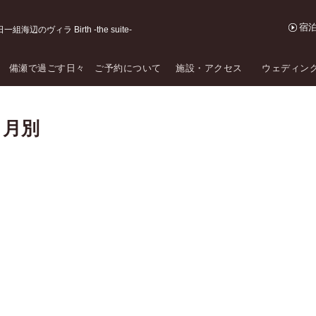
宿
海辺のヴィラ Birth -the suite-
備瀬で過ごす日々
ご予約について
施設・アクセス
ウェディン
ログ 月別