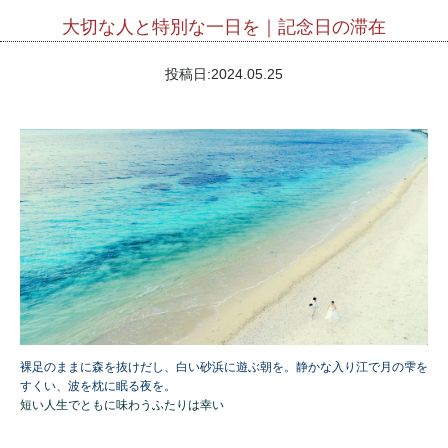
大切な人と特別な一日を｜記念日の滞在
投稿日:
2024.05.25
裸足のままに森を抜けだし、白い砂浜に遊ぶ朝を。
静かな入り江で月の雫を
すくい、波を枕に眠る夜を。
短い人生でともに味わうふたりは幸い