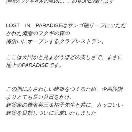
備瀬のフクギ並木の海辺に、この夏OPEN致します
LOST IN PARADISEは
サンゴ礁リーフにいただ
かれた備瀬のフクギの森の
海沿いにオープンするクラブレストラン。
ここは天国かと見まがうほどの美しさで、まさに
地上のPARADISEです。
この地にふさわしい建築をつくるため、企画段階
よりとても長い月日をかけ、
建築家の椎名英三＆祐子先生と共に、カッコいい
建築を目指しついに完成いたしました