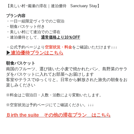
【美しい村･備瀬の滞在｜連泊優待 Sanctuary Stay】
プラン内容
・一日一組限定ヴィラでのご宿泊
・朝食バスケット付き
・美しい村にて連泊でのご滞在
・連泊優待として、
通常価格より10％OFF
・公式予約ページより
空室状況・料金
をご確認いただけます↓↓↓
▶
連泊優待プランはこちら
朝食バスケット
南国のフルーツ、選び抜いた小麦で焼かれたパン、島野菜のサラ
ダをバスケットに入れてお部屋へお届けします
客室やテラスでゆっくりと。日常から解放された旅先の朝食をお
楽しみください
※料金はご宿泊日・人数・泊数により変動いたします。
※空室状況は予約ページにてご確認ください。↓↓↓
Ｂirth the suite その他の滞在プラン
はこちら