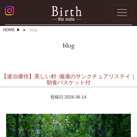
HOME
blog
blog
【連泊優待】美しい村･備瀬のサンクチュアリステイ｜
朝食バスケット付
投稿日:
2026.06.14