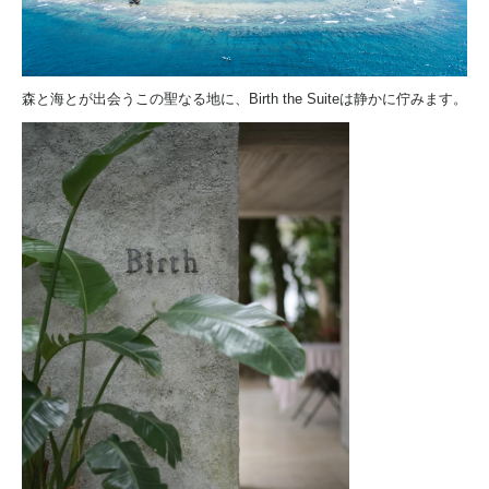
森と海とが出会うこの聖なる地に、Birth the Suiteは静かに佇みます。